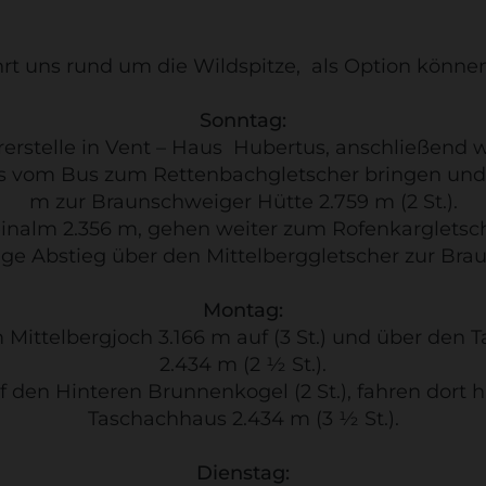
rt uns rund um die Wildspitze, als Option können
Sonntag:
hrerstelle in Vent – Haus Hubertus, anschließe
uns vom Bus zum Rettenbachgletscher bringen und 
m zur Braunschweiger Hütte 2.759 m (2 St.).
leinalm 2.356 m, gehen weiter zum Rofenkargletsc
ange Abstieg über den Mittelberggletscher zur Bra
Montag:
 Mittelbergjoch 3.166 m auf (3 St.) und über de
2.434 m (2 ½ St.).
uf den Hinteren Brunnenkogel (2 St.), fahren dort
Taschachhaus 2.434 m (3 ½ St.).
Dienstag: