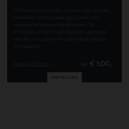
Profitieren Sie einzeln, zu zweit oder in einer
familiären Kleingruppe ganz privat vom
eigenen, erfahrenen Bergfuehrer. Die
Privatlektion kann nach Belieben gestaltet
werden um auf ihre Wünsche bestmöglich
einzugehen.
€ 500,–
ab
MEHR DETAILS
ANFRAGEN