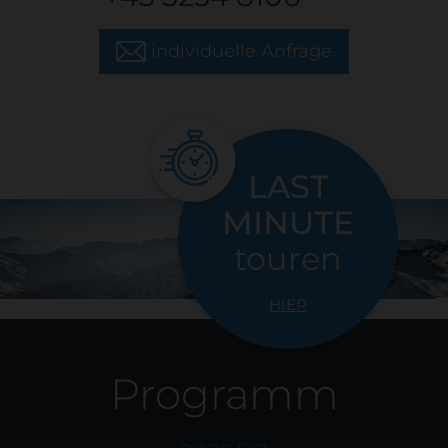
individuelle Anfrage
LAST
MINUTE
touren
HIER
Programm