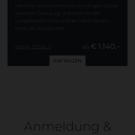
Herrliche Schitourenwoche im ruhigen Gebiet
zwischen Obergurgl und Vent mit der
Langtalereck Hütte und der Martin Busch
Hütte als Stützpunkte.
€ 1.140,–
ab
MEHR DETAILS
ANFRAGEN
Anmeldung &