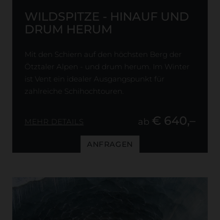
WILDSPITZE - HINAUF UND
DRUM HERUM
Mit den Schiern auf den höchsten Berg der
Ötztaler Alpen - und drum herum. Im Winter
ist Vent ein idealer Ausgangspunkt für
zahlreiche Schihochtouren.
€ 640,–
ab
MEHR DETAILS
ANFRAGEN