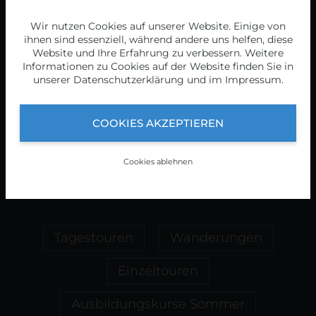
Wir nutzen Cookies auf unserer Website. Einige von
Von Grundkursen, Ötztaler Rundtouren,
ihnen sind essenziell, während andere uns helfen, diese
Wochenprogramm bis Hochalpines
Website und Ihre Erfahrung zu verbessern. Weitere
Informationen zu Cookies auf der Website finden Sie in
Hüttentrekking und noch vieles mehr.
unserer
Datenschutzerklärung
und im
Impressum
.
Wir haben Sommer wie Winter ein
abwechslungsreiches Programm, hier ist
für jeden etwas dabei.
COOKIES AKZEPTIEREN
Jede Tour wird von einem geprüfte
Bergführer durchgeführt.
Cookies ablehnen
Tagestouren
Wanderungen
Einzeltouren
Ausbildungskurse Sommer