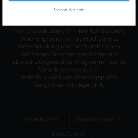
Cookies ablehnen
Von Grundkursen, Ötztaler Rundtouren,
Wochenprogramm bis Hochalpines
Hüttentrekking und noch vieles mehr.
Wir haben Sommer wie Winter ein
abwechslungsreiches Programm, hier ist
für jeden etwas dabei.
Jede Tour wird von einem geprüfte
Bergführer durchgeführt.
Tagestouren
Wanderungen
Einzeltouren