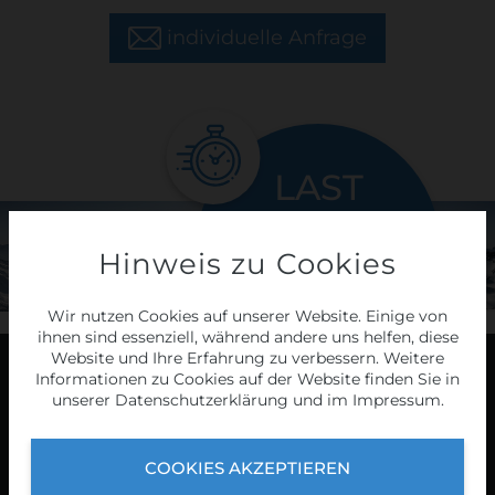
individuelle Anfrage
LAST
MINUTE
touren
Hinweis zu Cookies
Wir nutzen Cookies auf unserer Website. Einige von
HIER
ihnen sind essenziell, während andere uns helfen, diese
Website und Ihre Erfahrung zu verbessern. Weitere
Informationen zu Cookies auf der Website finden Sie in
Programm
unserer
Datenschutzerklärung
und im
Impressum
.
COOKIES AKZEPTIEREN
2026/27