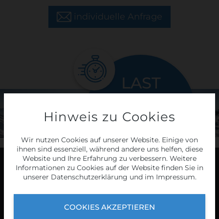
individuelle Anfrage
LAST
MINUTE
touren
Hinweis zu Cookies
Wir nutzen Cookies auf unserer Website. Einige von
HIER
ihnen sind essenziell, während andere uns helfen, diese
Website und Ihre Erfahrung zu verbessern. Weitere
Informationen zu Cookies auf der Website finden Sie in
Programm
unserer
Datenschutzerklärung
und im
Impressum
.
COOKIES AKZEPTIEREN
2026/27