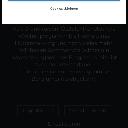
Cookies ablehnen
Von Grundkursen, Ötztaler Rundtouren,
Wochenprogramm bis Hochalpines
Hüttentrekking und noch vieles mehr.
Wir haben Sommer wie Winter ein
abwechslungsreiches Programm, hier ist
für jeden etwas dabei.
Jede Tour wird von einem geprüfte
Bergführer durchgeführt.
Tagestouren
Wanderungen
Einzeltouren